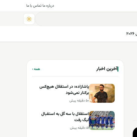
درباره ما
·
تماس با ما
۲
آخرین اخبار
همه ›
پاشازاده: در استقلال هیچ‌کس
برکنار نمی‌شود
۵۰ دقیقه پیش
استقلال با سه گل به استقبال
لیگ رفت
۵۱ دقیقه پیش