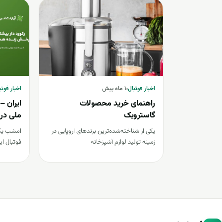
اخبار فوتبال
اخبار فوتبال
اخبار فوتبال
۱ ماه پیش
اخبار فوتب
راهنمای خرید محصولات
ایران –
گاستروبک
زنده در
یکی از شناخته‌شده‌ترین برندهای اروپایی در
امشب یکی 
زمینه تولید لوازم آشپزخانه
فوتبال ای
حرفه‌ای، Gastroback است. این برند آلمانی
پخش بازی
طی سال‌ها فعالیت…