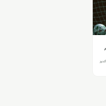
ر
ندوز