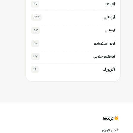
آتالانتا
۲۰
آرژانتین
۲۳۴
آرسنال
۵۳
آریو اسلامشهر
۲۰
آفریقای جنوبی
۲۷
آگزبورگ
۱۶
ترندها
#خبر فوری