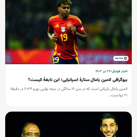
اخبار فوتبال
اخبار فوتبال
۲۳ تیر ۱۴۰۳
بیوگرافی لامین یامال ستارۀ اسپانیایی؛ این نابغۀ کیست؟
لامین یامال بازیکنی است که در سن 16 سالگی در نیمه نهایی یورو 2024 در دقیقۀ
21 توانست…