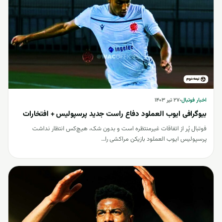
اخبار فوتبال
اخبار فوتبال
۲۷ تیر ۱۴۰۳
بیوگرافی ایوب العملود دفاع راست جدید پرسپولیس + افتخارات
فوتبال پُر از اتفاقات غیرمنتظره است و بدون شک، هیچ‌کس انتظار نداشت
پرسپولیس ایوب العملود بازیکن مراکشی را…