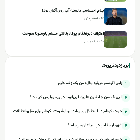
پیام احساسی یایسله آب روی آتش بود!
۱۳ دقیقه پیش
اعتراف دیرهنگام یوفا: پنالتی مسلم بارسلونا سوخت
۵۰ دقیقه پیش
پربازدیدترین‌ها
ژابی آلونسو درباره رئال: من یک زخم دارم
۱
اتین فاتسن جانشین علیرضا بیرانوند در پرسپولیس کیست؟
۲
جواد نکونام در استقلال می‌ماند؛ برنامۀ ویژه نکونام برای نقل‌وانتقالات
۳
شهریار مغانلو در سپاهان می‌ماند؟
۴
خوسلو ماتو در تیررس تیم‌های عربی؛ ماتو در رئال مادرید می‌ماند؟
۵