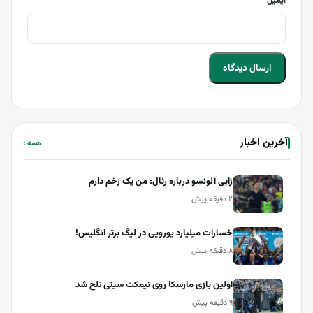
ایمیل
آخرین اخبار
همه ›
ژابی آلونسو درباره رئال: من یک زخم دارم
۲ دقیقه پیش
خسارات میلیارد یورویی در لیگ برتر انگلیس!
۸ دقیقه پیش
اولین بازی مارسکا روی نیمکت سیتی تلخ شد
۹ دقیقه پیش