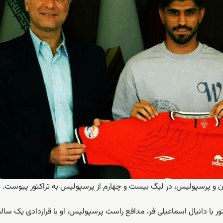
هان و پرسپولیس، در لیگ بیست و چهارم از پرسپولیس به تراکتور پیوست.
تور با دانیال اسماعیلی فر، مدافع راست پرسپولیس، او با قراردادی یک ساله