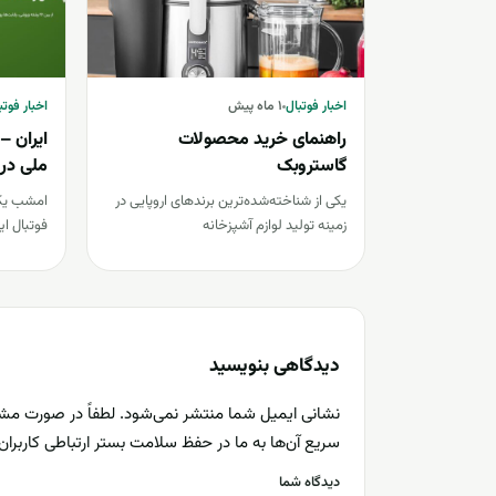
اخبار فوتبال
اخبار فوتبال
اخبار فوتبال
۱ ماه پیش
اخبار فوتب
راهنمای خرید محصولات
ایران –
گاستروبک
زنده در
یکی از شناخته‌شده‌ترین برندهای اروپایی در
امشب یکی 
زمینه تولید لوازم آشپزخانه
فوتبال ای
حرفه‌ای، Gastroback است. این برند آلمانی
پخش بازی
طی سال‌ها فعالیت…
دیدگاهی بنویسید
نشانی ایمیل شما منتشر نمی‌شود. لطفاً در صورت مش
سریع آن‌ها به ما در حفظ سلامت بستر ارتباطی کاربرا
دیدگاه شما